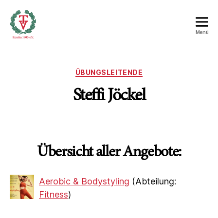
Menü
Turnverein
Reutin
1905
ÜBUNGSLEITENDE
e.V.
Steffi Jöckel
Übersicht aller Angebote:
Aerobic & Bodystyling
(Abteilung:
Fitness
)