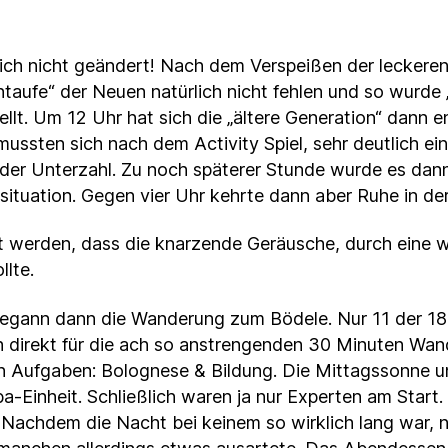
dlich nicht geändert! Nach dem Verspeißen der leckere
taufe“ der Neuen natürlich nicht fehlen und so wurde 
lt. Um 12 Uhr hat sich die „ältere Generation“ dann 
 mussten sich nach dem Activity Spiel, sehr deutlich e
in der Unterzahl. Zu noch späterer Stunde wurde es 
situation. Gegen vier Uhr kehrte dann aber Ruhe in der
werden, dass die knarzende Geräusche, durch eine we
lte.
 begann dann die Wanderung zum Bödele. Nur 11 der 18
h direkt für die ach so anstrengenden 30 Minuten Wand
n Aufgaben: Bolognese & Bildung. Die Mittagssonne u
a-Einheit. Schließlich waren ja nur Experten am Start
chdem die Nacht bei keinem so wirklich lang war, nut