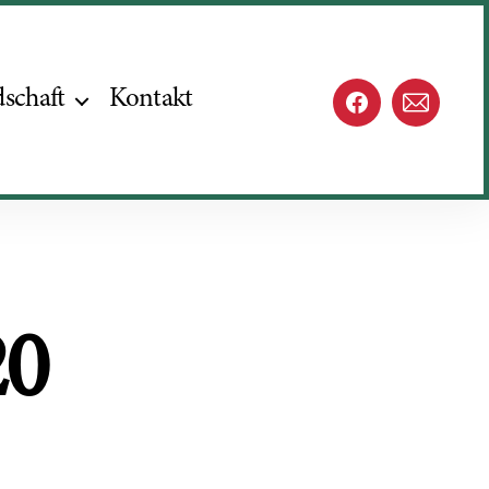
dschaft
Kontakt
TVR@faceboo
E-
Mail
20