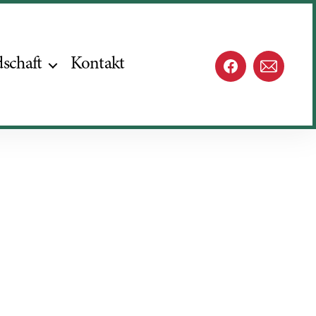
dschaft
Kontakt
TVR@faceboo
E-
Mail