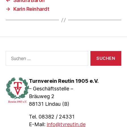
←
Sandra Baron
→
Karin Reinhardt
Suche
nach:
Turnverein Reutin 1905 e.V.
– Geschäftsstelle –
Bräuweg 2
88131 Lindau (B)
Tel. 08382 / 24331
E-Mail:
info@tvreutin.de