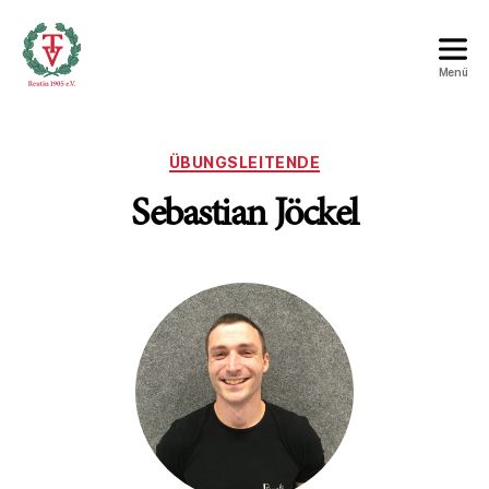
Menü
Turnverein
Reutin
1905
ÜBUNGSLEITENDE
e.V.
Sebastian Jöckel